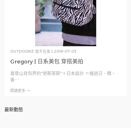
OUTDOORZ 我不在家 | 2019-07-03
Gregory | 日系美包 穿搭美拍
當登山背包界的"勞斯萊斯"＋日本設計 ＝瘋迷日、韓、
香⋯
閱讀更多 ->
最新動態