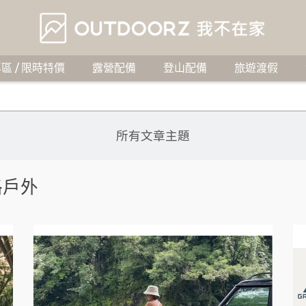
區 / 限時特價
露營配備
登山配備
旅遊渡假
所有文章主題
格戶外